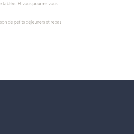
de tablée. Et vous pourrez vous
ison de petits déjeuners et repas