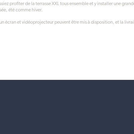
ssiez profiter de la terrasse XXL tous ensemble et y installer une gran
ssée, été comme hiver.
n écran et vidéoprojecteur peuvent être mis à disposition, et la livra